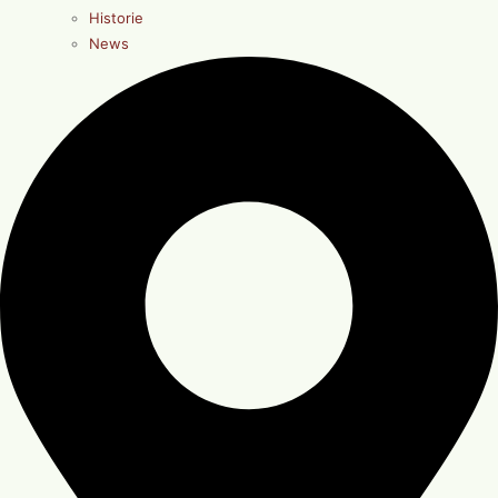
Historie
News