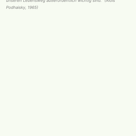
unseren Lebensweg außerordentlich wichtig sind.“ (Alois
Podhaisky, 1965)