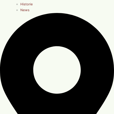
Historie
News